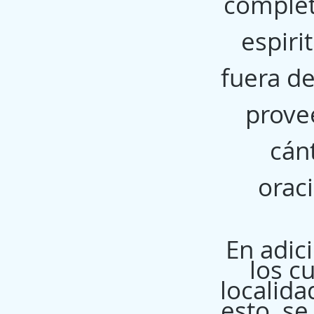
complet
espiri
fuera de
provee
cán
orac
En adic
los cu
localid
esto, se