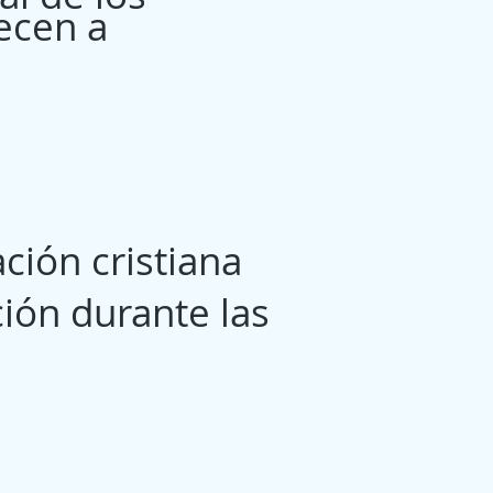
ecen a
ión cristiana
ión durante las
n