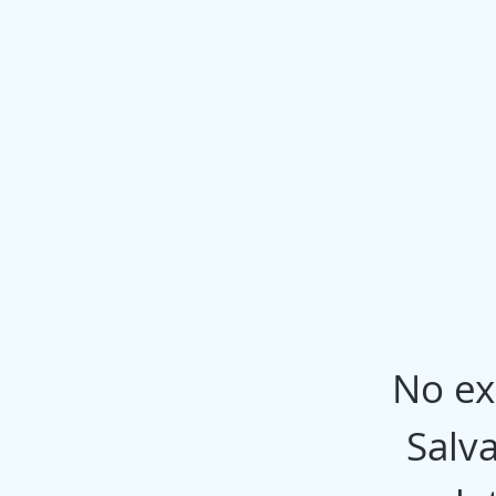
Inici
No ex
Salv