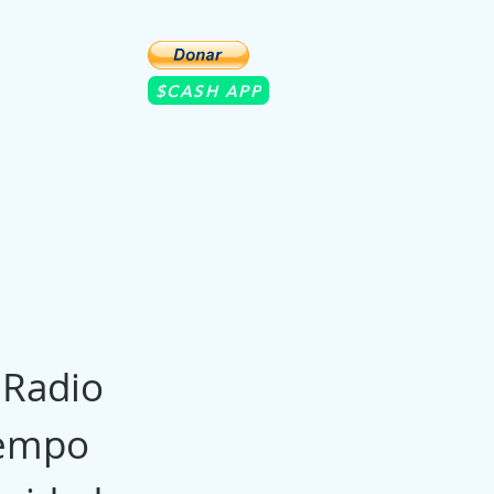
nein
Contacto
$CASH APP
 Radio
iempo