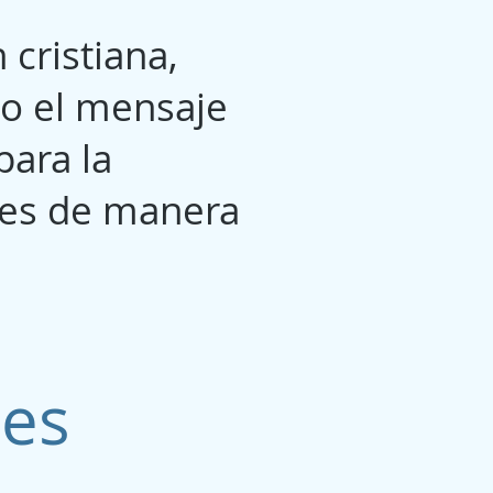
cristiana,
do el mensaje
para la
ades de manera
les