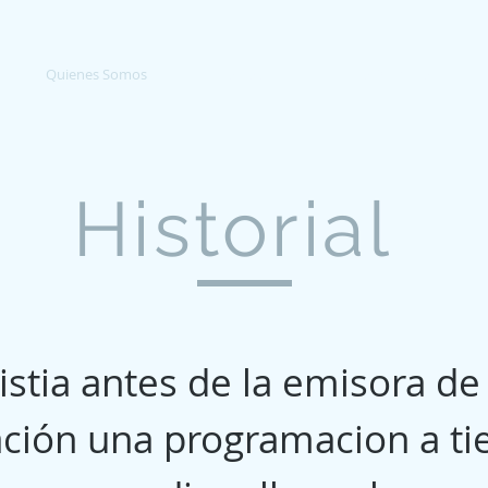
o
Quienes Somos
Programadores
Junta Directiva
Tu
Historial
istia antes de la emisora de
ación una programacion a t