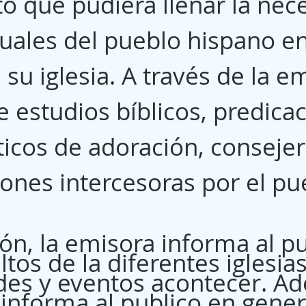
o que pudiera llenar la nec
tuales del pueblo hispano e
 su iglesia. A través de la e
 estudios bíblicos, predica
ticos de adoración, consejerí
iones intercesoras por el pu
ión, la emisora informa al p
ltos de la diferentes iglesia
ades y eventos acontecer. A
 informa al publico en gener