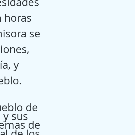
esidades
n horas
misora se
ciones,
a, y
eblo.
ueblo de
s y sus
demas de
al de los